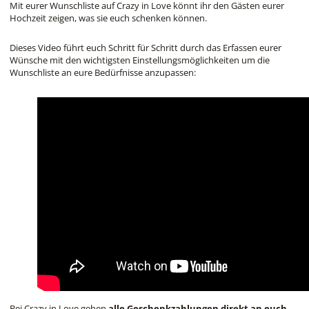
Mit eurer Wunschliste auf Crazy in Love könnt ihr den Gästen eurer
Hochzeit zeigen, was sie euch schenken können.
Dieses Video führt euch Schritt für Schritt durch das Erfassen eurer
Wünsche mit den wichtigsten Einstellungsmöglichkeiten um die
Wunschliste an eure Bedürfnisse anzupassen:
Bei Crazy in Love gehen
alle Geschenkzahlungen direkt an euch
–